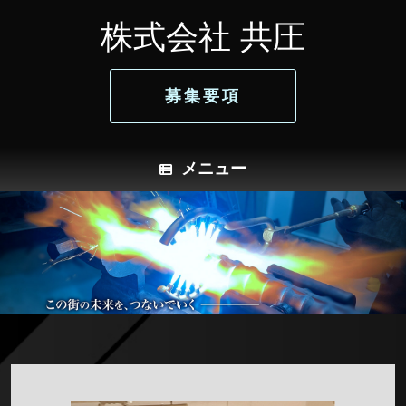
コ
株式会社 共圧
ン
テ
ン
ツ
募集要項
へ
ス
キ
ッ
プ
メニュー