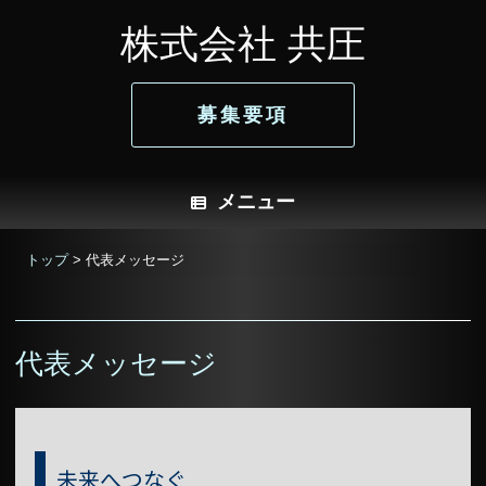
コ
株式会社 共圧
ン
テ
ン
ツ
募集要項
へ
ス
キ
ッ
プ
メニュー
トップ
>
代表メッセージ
代表メッセージ
未来へつなぐ